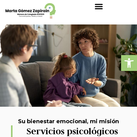
Abrir
Su bienestar emocional, mi misión
Servicios psicológicos